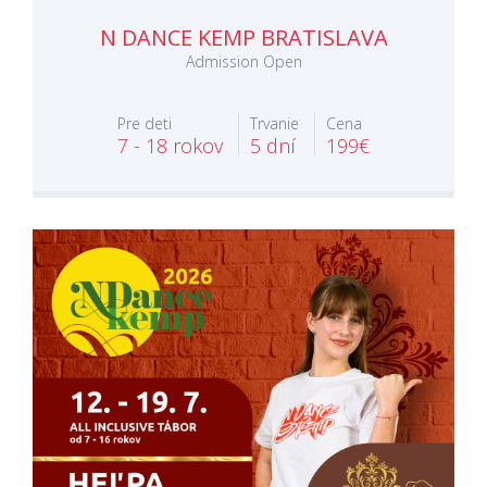
N DANCE KEMP BRATISLAVA
Admission Open
Pre deti
Trvanie
Cena
7 - 18 rokov
5 dní
199€