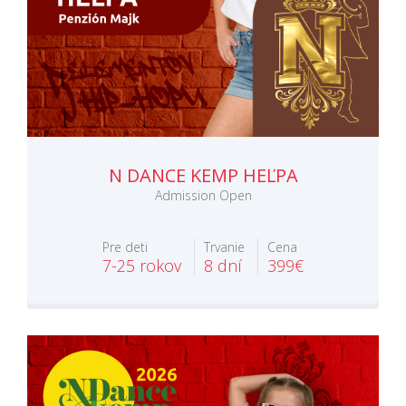
N DANCE KEMP HEĽPA
Admission Open
Pre deti
Trvanie
Cena
7-25 rokov
8 dní
399€