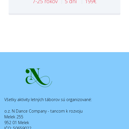
7-25 rokov
5 dní
199€
Všetky aktivity letných táborov sú organizované:
o.z. N Dance Company - tancom k rozvoju
Melek 255
952 01 Melek
IČO: 50659022