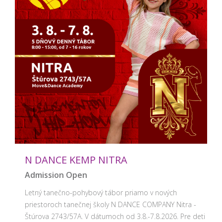
N DANCE KEMP NITRA
Admission Open
Letný tanečno-pohybový tábor priamo v nových
priestoroch tanečnej školy N DANCE COMPANY Nitra -
Štúrova 2743/57A. V dátumoch od 3.8.-7.8.2026. Pre deti