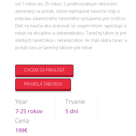
od 7 rokov do 25 rokov. S profesionálnym lektorom,
zameraný na pohyb, rôzne hiphopové tanečné štýly a
prípravu záverečného tanečného vystúpenia pre rodičov.
Deti sa naučia ako pracovať so svojim telom, vypestujú si
návyk na disciplínu a sebarealizáciu. Tanečný tábor je pre
všetkých tanečníkov i netanečníkov. Ak máš rád/a tanec a
pohyb toto je tanečný tábore pre teba!
CHCEM SA PRIHLÁSIŤ
PRAVIDLÁ TÁBOROV
Year
Trvanie
7-25 rokov
5 dní
Cena
199€