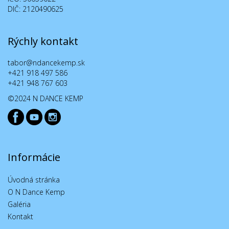
DIČ: 2120490625
Rýchly kontakt
tabor@ndancekemp.sk
+421 918 497 586
+421 948 767 603
©2024 N DANCE KEMP
Informácie
Úvodná stránka
O N Dance Kemp
Galéria
Kontakt